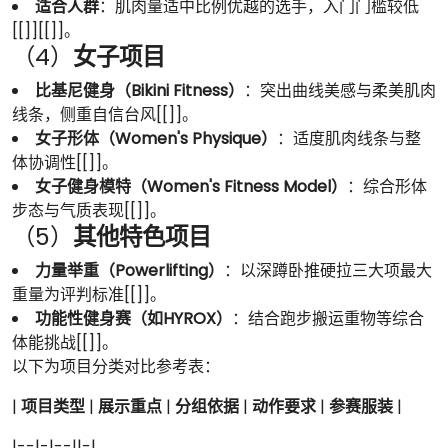
适合人群
：肌肉量适中比例优越的选手，入门门槛较低
[[]][[]]。
（4）
女子项目
比基尼健身（Bikini Fitness）
：突出曲线美感与柔美肌肉
线条，侧重自信台风[[]]。
女子形体（Women's Physique）
：适度肌肉线条与整
体协调性[[]]。
女子健身模特（Women's Fitness Model）
：综合形体
步态与气质表现[[]]。
（5）
其他特色项目
力量举重（Powerlifting）
：以深蹲卧推硬拉三大项最大
重量为评判标准[[]]。
功能性健身赛（如HYROX）
：结合跑步搬运重物等综合
体能挑战[[]]。
以下为项目分类对比参考表：
|
项目类型
|
展示重点
|
分组依据
|
动作要求
|
参赛服装
|
|--|-|--||-|