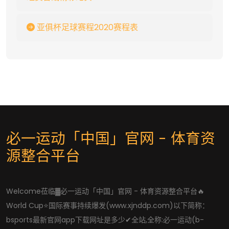
亚俱杯足球赛程2020赛程表
必一运动「中国」官网 - 体育资
源整合平台
Welcome莅临▓必一运动「中国」官网 - 体育资源整合平台🔥
World Cup⭐国际赛事持续爆发(www.xjnddp.com)以下简称：
bsports最新官网app下载网址是多少✔全站,全称:必一运动(b-