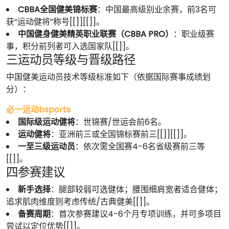
CBBA全国健美锦标赛
：中国最高级别业余赛，前3名可
获“运动健将”称号[[]][[]]。
中国健身健美精英职业联赛（CBBA PRO）
：职业级赛
事，积分前列者可入选国家队[[]]。
三运动员等级与晋级路径
中国健美运动员技术等级标准如下（依据国际赛事成绩划
分）：
必一运动bsports
国际级运动健将
：世锦赛/世运会前6名。
运动健将
：亚洲前三或全国锦标赛前三[[]][[]]。
一至三级运动员
：依次需全国赛4-6名省级赛前三等
[[]]。
四参赛建议
新手选择
：腿部较弱可选健体；腰围细肩宽者适合健体；
追求肌肉维度则考虑传统/古典健美[[]]。
备赛周期
：首次参赛建议4-6个月专项训练，并可多项目
尝试以定位优势[[]]。