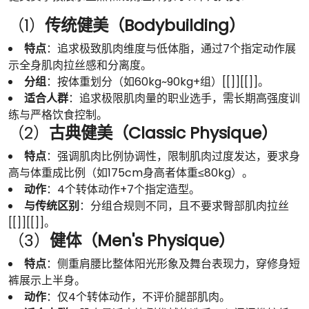
（1）
传统健美（Bodybuilding）
特点
：追求极致肌肉维度与低体脂，通过7个指定动作展
示全身肌肉拉丝感和分离度。
分组
：按体重划分（如60kg~90kg+组）[[]][[]]。
适合人群
：追求极限肌肉量的职业选手，需长期高强度训
练与严格饮食控制。
（2）
古典健美（Classic Physique）
特点
：强调肌肉比例协调性，限制肌肉过度发达，要求身
高与体重成比例（如175cm身高者体重≤80kg）。
动作
：4个转体动作+7个指定造型。
与传统区别
：分组合规则不同，且不要求臀部肌肉拉丝
[[]][[]]。
（3）
健体（Men's Physique）
特点
：侧重肩腰比整体阳光形象及舞台表现力，穿修身短
裤展示上半身。
动作
：仅4个转体动作，不评价腿部肌肉。