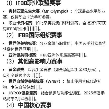
（1）
IFBB职业联盟赛事
奥林匹亚先生大赛（Mr. Olympia）
：全球最高水平职业
赛，仅持职业卡选手可参赛。
职业卡资格赛
：如北京奥赛澳门环球赛等，全场冠军可获
得IFBB职业卡[[]][[]]。
（2）
IFBB国际组织赛事
世界健美锦标赛
：分业余组与职业组，中国选手刘孟易曾
获健体世界冠军[[]]。
亚洲健美锦标赛
：IFBB亚洲体系最高赛事[[]]。
（3）
其他高影响力赛事
黄金联赛
：以高奖金著称（如全场冠军奖金30万元），
吸引全球顶尖选手[[]]。
世界自然健美锦标赛（WNBF）
：禁止使用合成代谢药
物，专注自然健美[[]]。
HYROX健身竞赛
：结合跑步与功能性训练，2025年香港
站将于7月举办[[]]。
（4）
中国核心赛事