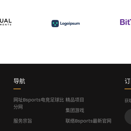
导航
订
网址bsports电竞足球比
精品项目
获
分网
集团游戏
服务宗旨
联络bsports最新官网