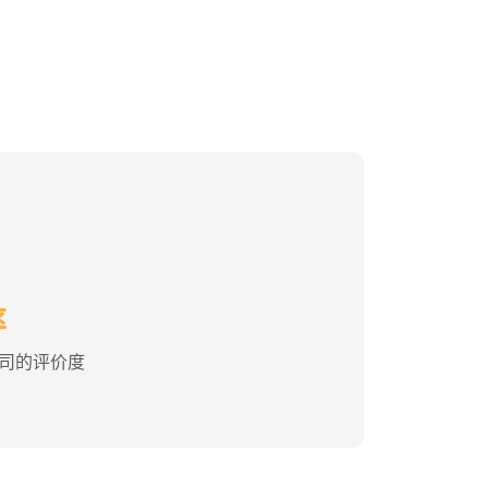
率
司的评价度