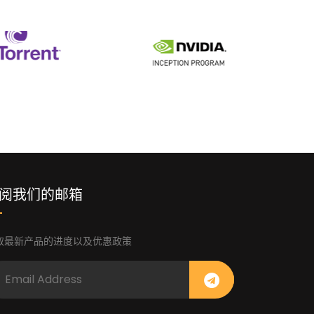
阅我们的邮箱
取最新产品的进度以及优惠政策