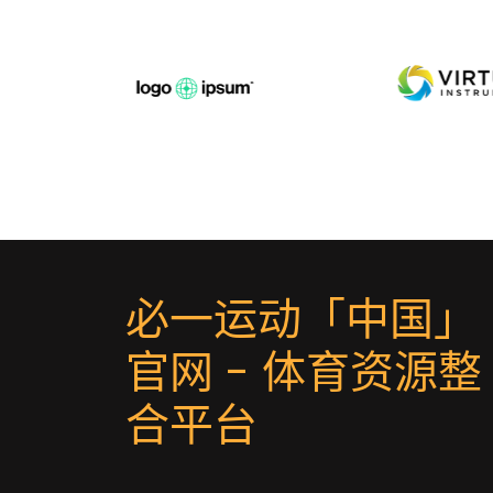
必一运动「中国」
官网 - 体育资源整
合平台