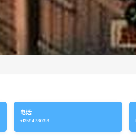
电话:
+13594780318