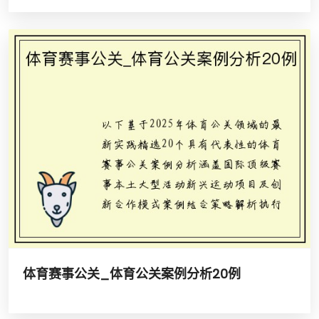
体育赛事公关_体育公关案例分析20例