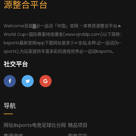
源整合平台
Welcome莅临▓必一运动「中国」官网 - 体育资源整合平台🔥
World Cup⭐国际赛事持续爆发(www.xjnddp.com)以下简称：
bsports最新官网app下载网址是多少✔全站,全称:必一运动(b-
sports),为玩家提供丰富多彩的游戏世界必一运动bsports。
社交平台
导航
网址bsports电竞足球比分网
精品项目