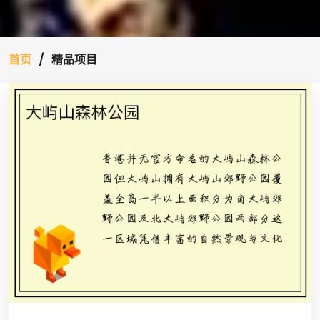
首页
精品项目