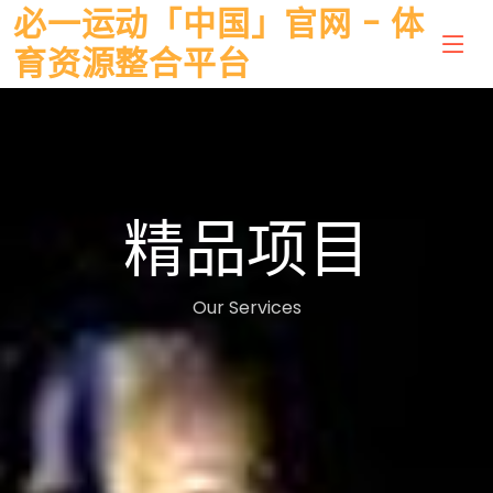
必一运动「中国」官网 - 体
育资源整合平台
精品项目
Our Services